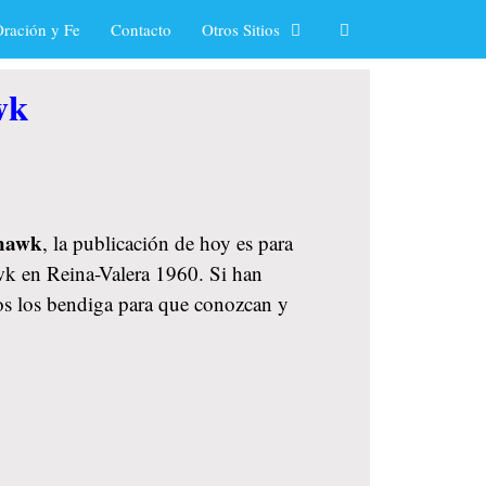
ración y Fe
Contacto
Otros Sitios
wk
ohawk
, la publicación de hoy es para
awk en Reina-Valera 1960. Si han
ios los bendiga para que conozcan y