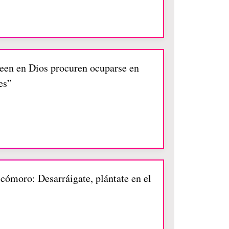
creen en Dios procuren ocuparse en
es”
icómoro: Desarráigate, plántate en el