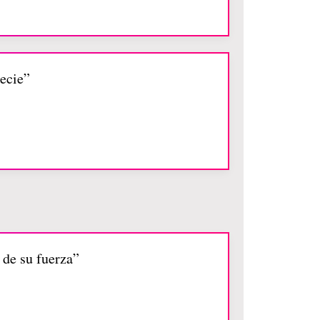
pecie”
 de su fuerza”