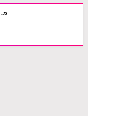
zaos”