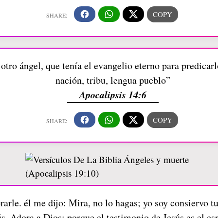
otro ángel, que tenía el evangelio eterno para predicarl
nación, tribu, lengua pueblo”
Apocalipsis 14:6
rarle. él me dijo: Mira, no lo hagas; yo soy consiervo t
s. Adora a Dios; porque el testimonio de Jesús es el esp