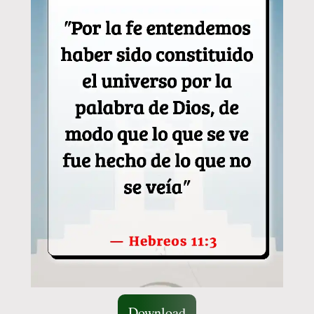
Download