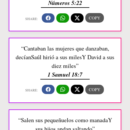
Números 5:22
“Cantaban las mujeres que danzaban,
decíanSaúl hirió a sus milesY David a sus
diez miles”
1 Samuel 18:7
“Salen sus pequeñuelos como manadaY
sus hijos andan saltando”