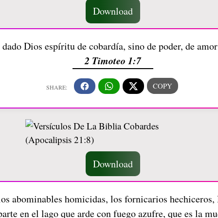
Download
 dado Dios espíritu de cobardía, sino de poder, de amo
2 Timoteo 1:7
Download
los abominables homicidas, los fornicarios hechiceros, 
parte en el lago que arde con fuego azufre, que es la m