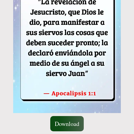
Download