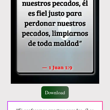
Download