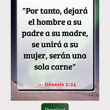
Download