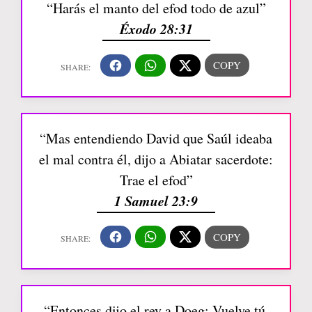
“Harás el manto del efod todo de azul”
Éxodo 28:31
“Mas entendiendo David que Saúl ideaba
el mal contra él, dijo a Abiatar sacerdote:
Trae el efod”
1 Samuel 23:9
“Entonces dijo el rey a Doeg: Vuelve tú,