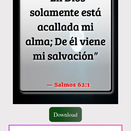
Download