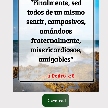
Download