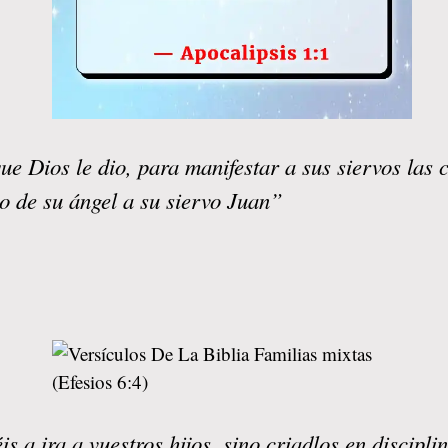
ue Dios le dio, para manifestar a sus siervos las
o de su ángel a su siervo Juan”
s a ira a vuestros hijos, sino criadlos en discip