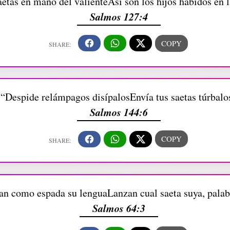
tas en mano del valienteAsí son los hijos habidos en l
Salmos 127:4
“Despide relámpagos disípalosEnvía tus saetas túrbalo
Salmos 144:6
lan como espada su lenguaLanzan cual saeta suya, pala
Salmos 64:3