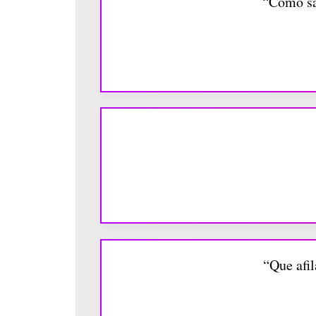
“Como sae
“Que afi