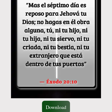
Download