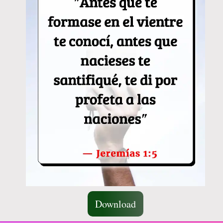
Download