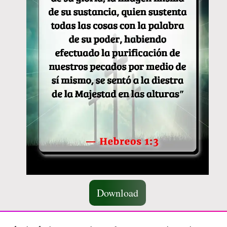
Download