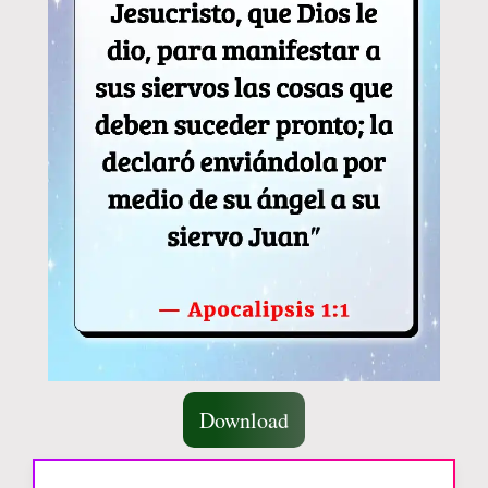
Download