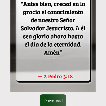
Download