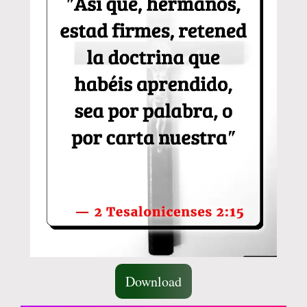
Download