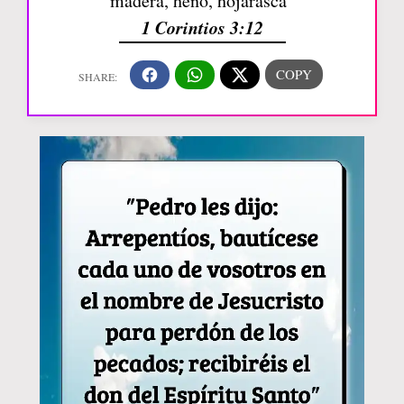
madera, heno, hojarasca”
1 Corintios 3:12