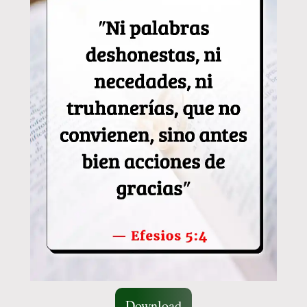
Download