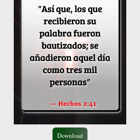
Download