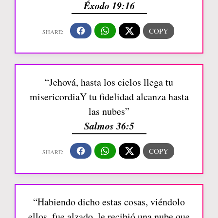
Éxodo 19:16
“Jehová, hasta los cielos llega tu
misericordiaY tu fidelidad alcanza hasta
las nubes”
Salmos 36:5
“Habiendo dicho estas cosas, viéndolo
ellos, fue alzado, le recibió una nube que