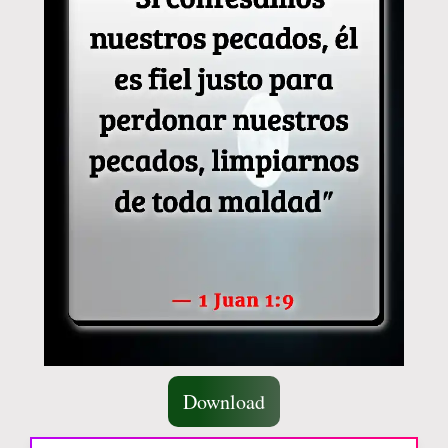
Download