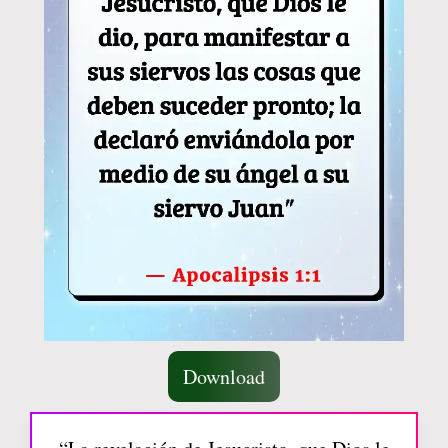
Download