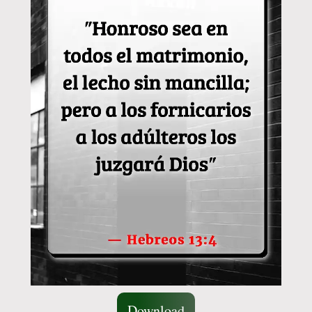
Download