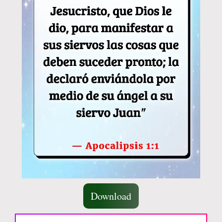
Download