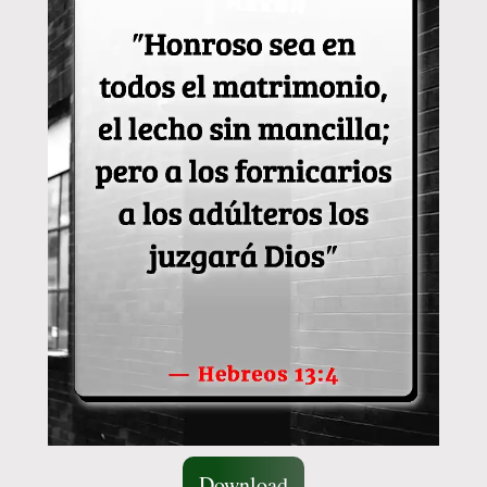
Download