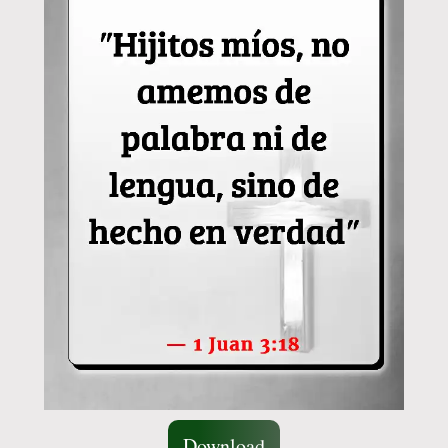
Download