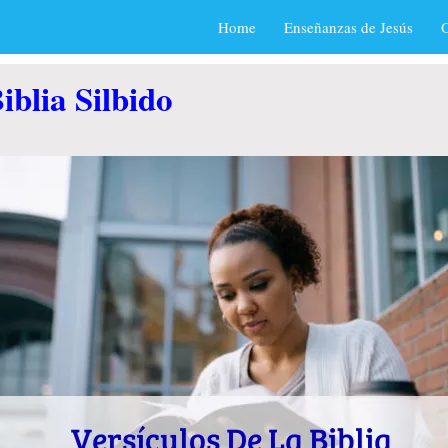
Home
Enseñanzas de Jesús
O
iblia Silbido