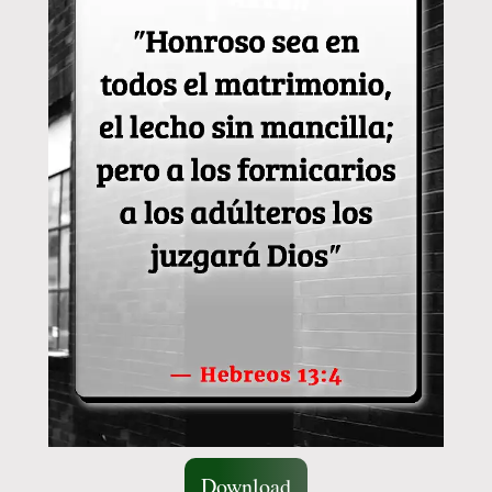
Download