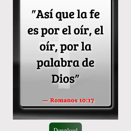
Download