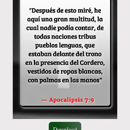
Download