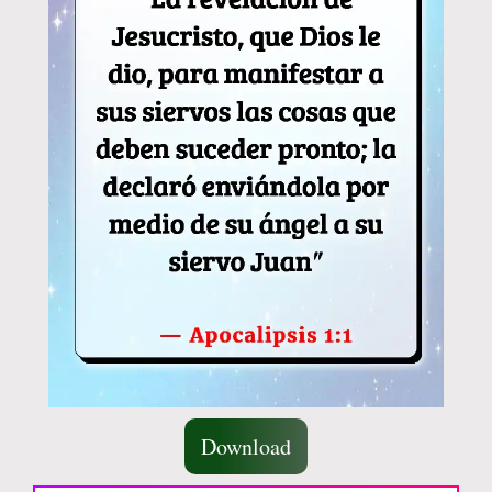
Download