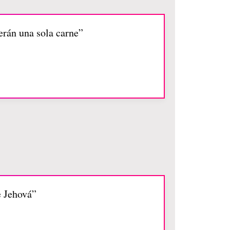
serán una sola carne”
e Jehová”