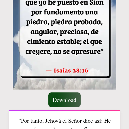
Download
“Por tanto, Jehová el Señor dice así: He