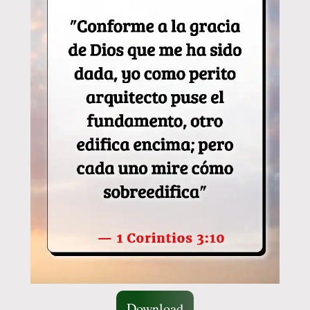
Download