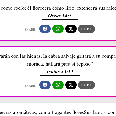
l como rocío; él florecerá como lirio, extenderá sus raí
Oseas 14:5
rarán con las hienas, la cabra salvaje gritará a su comp
morada, hallará para sí reposo”
Isaías 34:14
ecias aromáticas, como fragantes floresSus labios, com