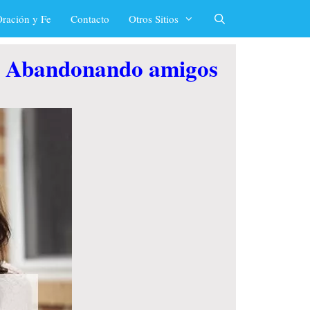
ración y Fe
Contacto
Otros Sitios
lia Abandonando amigos