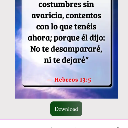
Download