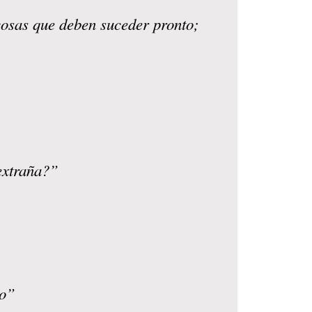
 cosas que deben suceder pronto;
 extraña?”
do”