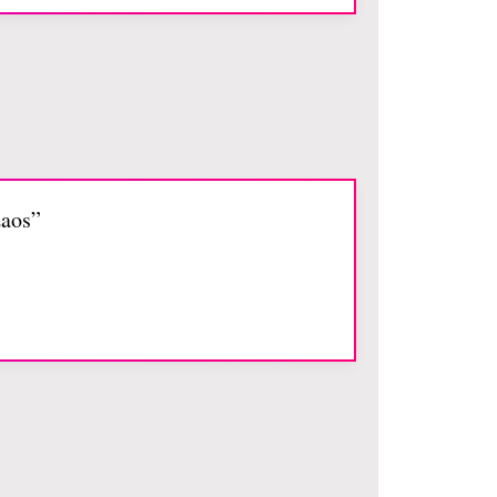
zaos”