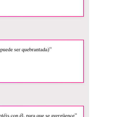
o puede ser quebrantada)”
ntéis con él, para que se avergüence”