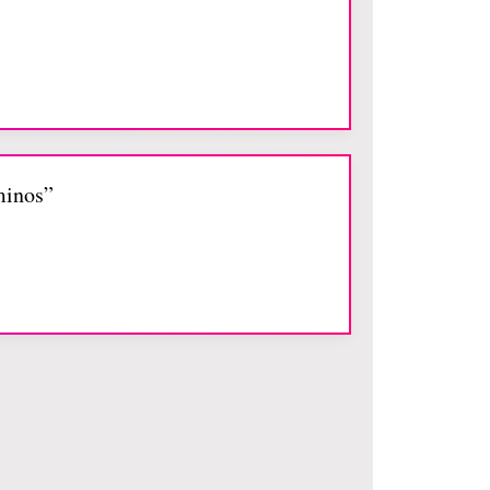
minos”