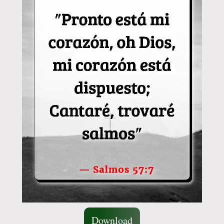
Download