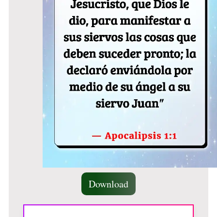
Download