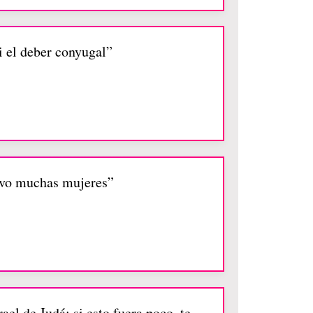
ni el deber conyugal”
tuvo muchas mujeres”
rael de Judá; si esto fuera poco, te