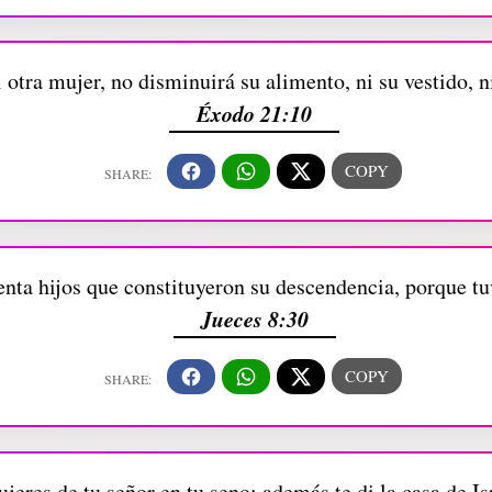
 otra mujer, no disminuirá su alimento, ni su vestido, 
Éxodo 21:10
nta hijos que constituyeron su descendencia, porque 
Jueces 8:30
ujeres de tu señor en tu seno; además te di la casa de Is