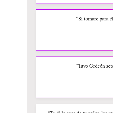
“Si tomare para él
“Tuvo Gedeón sete
“Te di la casa de tu señor, las m