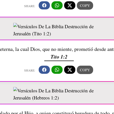
eterna, la cual Dios, que no miente, prometió desde ante
Tito 1:2
blado por el Hijo, a quien constituyó heredero de todo,