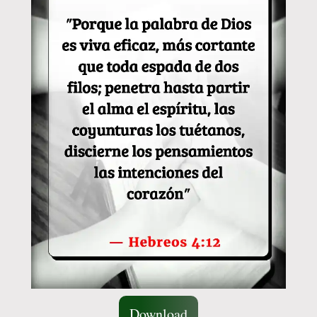
Download