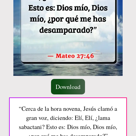
Download
“Cerca de la hora novena, Jesús clamó a
gran voz, diciendo: Elí, Elí, ¿lama
sabactani? Esto es: Dios mío, Dios mío,
¿por qué me has desamparado?”