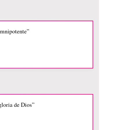
Omnipotente”
gloria de Dios”