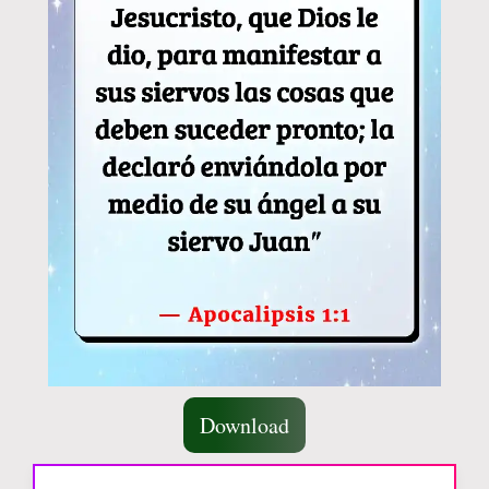
Download