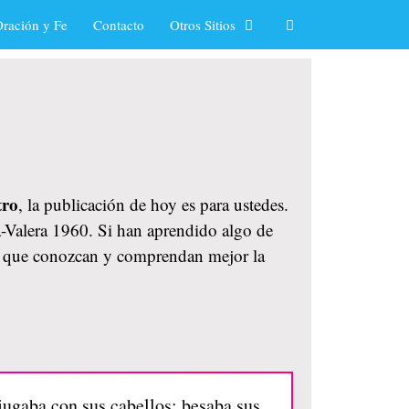
ración y Fe
Contacto
Otros Sitios
tro
, la publicación de hoy es para ustedes.
na-Valera 1960. Si han aprendido algo de
ara que conozcan y comprendan mejor la
njugaba con sus cabellos; besaba sus