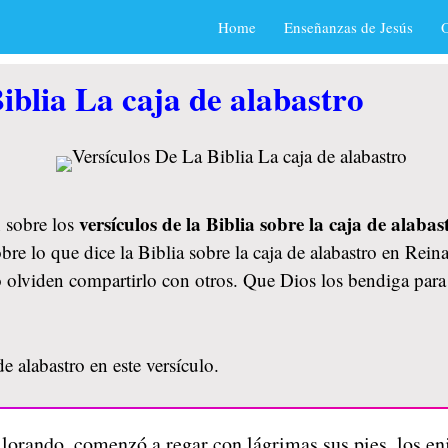
Home
Enseñanzas de Jesús
O
iblia La caja de alabastro
versículos de la Biblia sobre la caja de alabas
 sobre los
re lo que dice la Biblia sobre la caja de alabastro en Rei
 no olviden compartirlo con otros. Que Dios los bendiga p
e alabastro en este versículo.
 llorando, comenzó a regar con lágrimas sus pies, los e