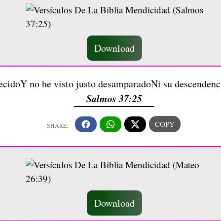
Download
ejecidoY no he visto justo desamparadoNi su descenden
Salmos 37:25
Download