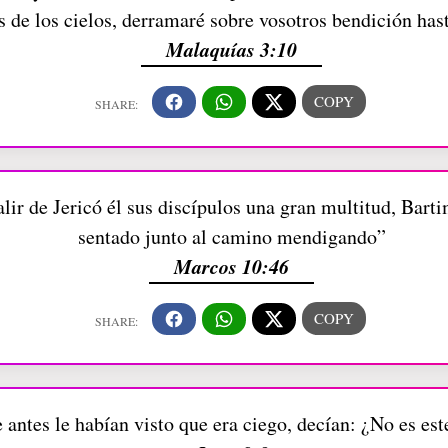
as de los cielos, derramaré sobre vosotros bendición ha
Malaquías 3:10
alir de Jericó él sus discípulos una gran multitud, Bart
sentado junto al camino mendigando”
Marcos 10:46
e antes le habían visto que era ciego, decían: ¿No es es