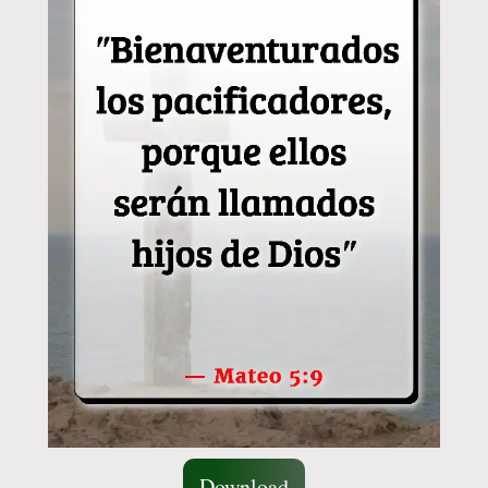
Download