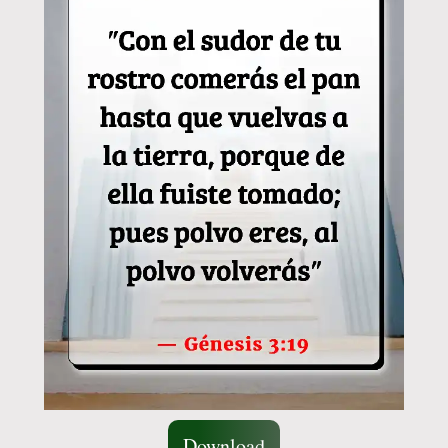
Download